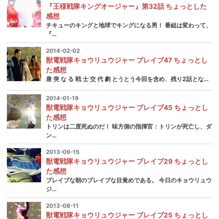
『王様戦隊キングオージャー』第32話 ちょっとした
感想
チキューのキングと地球でキングになる男！ 番組は変わって、
『…
2014-02-02
獣電戦隊キョウリュウジャー ブレイブ47 ちょっとし
た感想
唐 突 な る 戦 士 交 代 劇 とうとう今回を含め、残り2話とな…
2014-01-19
獣電戦隊キョウリュウジャー ブレイブ45 ちょっとし
た感想
トリンは二度死ぬのだ！ 味方側の指揮官：トリンが死亡し、ダ
ン…
2013-09-15
獣電戦隊キョウリュウジャー ブレイブ29 ちょっとし
た感想
ブレイブな朝のブレイブな目覚めである。 今日のキョウリュウ
ジ…
2013-08-11
獣電戦隊キョウリュウジャー ブレイブ25 ちょっとし