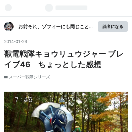
お前それ、ゾフィーにも同じこと
読者になる
言えんの？ver.2.0
2014
-
01
-
26
獣電戦隊キョウリュウジャー ブレ
イブ46 ちょっとした感想
スーパー戦隊シリーズ